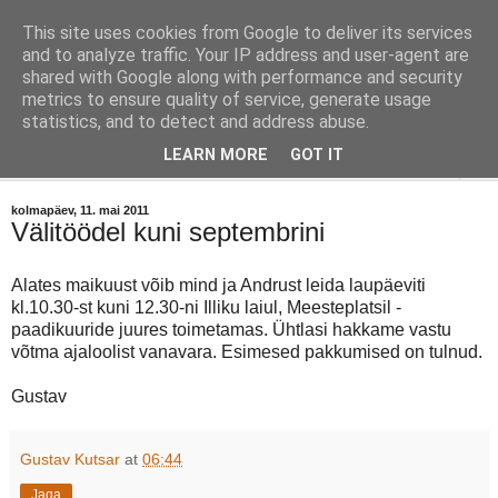
This site uses cookies from Google to deliver its services
Orissaare Ajaloo Toimkond
and to analyze traffic. Your IP address and user-agent are
shared with Google along with performance and security
metrics to ensure quality of service, generate usage
Toimkond on kõigile avatud ajaloohuviliste vaba ühendus.
statistics, and to detect and address abuse.
LEARN MORE
GOT IT
▼
kolmapäev, 11. mai 2011
Välitöödel kuni septembrini
Alates maikuust võib mind ja Andrust leida laupäeviti
kl.10.30-st kuni 12.30-ni Illiku laiul, Meesteplatsil -
paadikuuride juures toimetamas. Ühtlasi hakkame vastu
võtma ajaloolist vanavara. Esimesed pakkumised on tulnud.
Gustav
Gustav Kutsar
at
06:44
Jaga