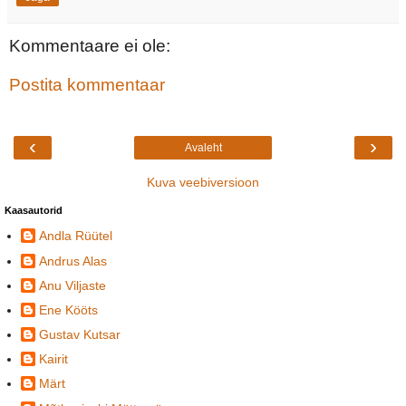
Kommentaare ei ole:
Postita kommentaar
‹
›
Avaleht
Kuva veebiversioon
Kaasautorid
Andla Rüütel
Andrus Alas
Anu Viljaste
Ene Kööts
Gustav Kutsar
Kairit
Märt