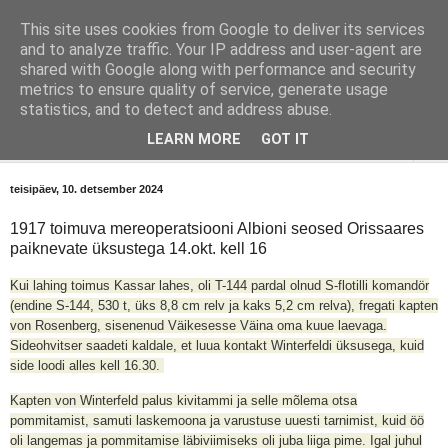
This site uses cookies from Google to deliver its services
Orissaare Ajaloo Toimkond
and to analyze traffic. Your IP address and user-agent are
shared with Google along with performance and security
metrics to ensure quality of service, generate usage
Toimkond on kõigile avatud ajaloohuviliste vaba ühendus.
statistics, and to detect and address abuse.
LEARN MORE
GOT IT
▼
teisipäev, 10. detsember 2024
1917 toimuva mereoperatsiooni Albioni seosed Orissaares
paiknevate üksustega 14.okt. kell 16
Kui lahing toimus Kassar lahes, oli T-144 pardal olnud S-flotilli komandör
(endine S-144, 530 t, üks 8,8 cm relv ja kaks 5,2 cm relva), fregati kapten
von Rosenberg, sisenenud Väikesesse Väina oma kuue laevaga.
Sideohvitser saadeti kaldale, et luua kontakt Winterfeldi üksusega, kuid
side loodi alles kell 16.30.
Kapten von Winterfeld palus kivitammi ja selle mõlema otsa
pommitamist, samuti laskemoona ja varustuse uuesti tarnimist, kuid öö
oli langemas ja pommitamise läbiviimiseks oli juba liiga pime. Igal juhul