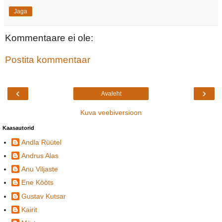
Jaga
Kommentaare ei ole:
Postita kommentaar
‹
›
Avaleht
Kuva veebiversioon
Kaasautorid
Andla Rüütel
Andrus Alas
Anu Viljaste
Ene Kööts
Gustav Kutsar
Kairit