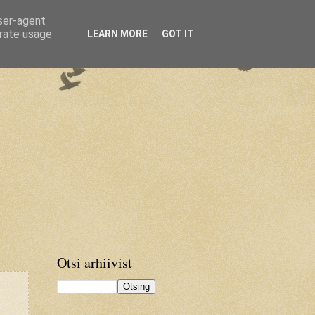
user-agent
erate usage
LEARN MORE
GOT IT
Otsi arhiivist