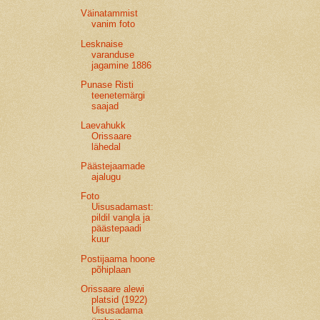
Väinatammist
vanim foto
Lesknaise
varanduse
jagamine 1886
Punase Risti
teenetemärgi
saajad
Laevahukk
Orissaare
lähedal
Päästejaamade
ajalugu
Foto
Uisusadamast:
pildil vangla ja
päästepaadi
kuur
Postijaama hoone
põhiplaan
Orissaare alewi
platsid (1922)
Uisusadama