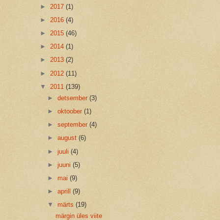
►
2017
(1)
►
2016
(4)
►
2015
(46)
►
2014
(1)
►
2013
(2)
►
2012
(11)
▼
2011
(139)
►
detsember
(3)
►
oktoober
(1)
►
september
(4)
►
august
(6)
►
juuli
(4)
►
juuni
(5)
►
mai
(9)
►
aprill
(9)
▼
märts
(19)
märgin üles viite