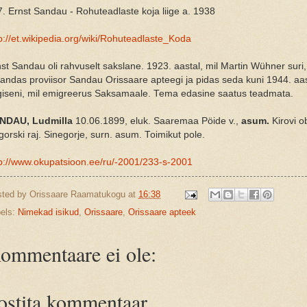
. Ernst Sandau - Rohuteadlaste koja liige a. 1938
p://et.wikipedia.org/wiki/Rohuteadlaste_Koda
st Sandau oli rahvuselt sakslane. 1923. aastal, mil Martin Wühner suri,
ndas proviisor Sandau Orissaare apteegi ja pidas seda kuni 1944. aa
giseni, mil emigreerus Saksamaale. Tema edasine saatus teadmata.
NDAU, Ludmilla
10.06.1899, eluk. Saaremaa Pöide v.,
asum.
Kirovi ob
orski raj. Sinegorje, surn. asum. Toimikut pole.
tp://www.okupatsioon.ee/ru/-2001/233-s-2001
sted by
Orissaare Raamatukogu
at
16:38
els:
Nimekad isikud
,
Orissaare
,
Orissaare apteek
ommentaare ei ole:
ostita kommentaar