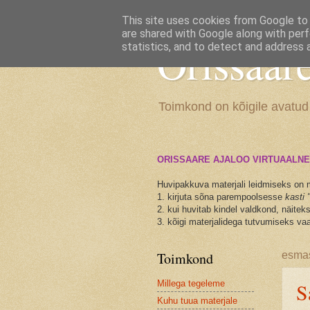
This site uses cookies from Google to d
are shared with Google along with perf
Orissaar
statistics, and to detect and address 
Toimkond on kõigile avatud
ORISSAARE AJALOO VIRTUAALNE
Huvipakkuva materjali leidmiseks on 
1. kirjuta sõna parempoolsesse
kasti 
2. kui huvitab kindel valdkond, näite
3. kõigi materjalidega tutvumiseks vaa
Toimkond
esmas
Millega tegeleme
S
Kuhu tuua materjale