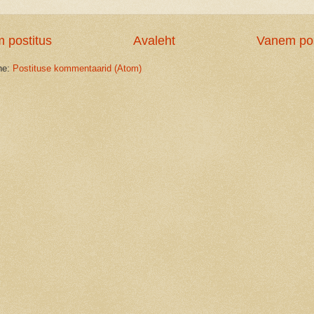
 postitus
Avaleht
Vanem pos
ine:
Postituse kommentaarid (Atom)