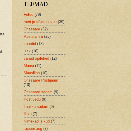
TEEMAD
Fotod
(79)
meri ja sõjategevus
(39)
Orissaare
(32)
sta
Väinatamm
(25)
kaardid
(18)
uisk
(16)
l.
vanad ajalehed
(12)
Maasi
(11)
Maasilinn
(10)
Orissaare Postijaam
(10)
Orissaare sadam
(9)
Postivedu
(9)
Taaliku sadam
(9)
Illiku
(7)
Nimekad isikud
(7)
rajooni aeg
(7)