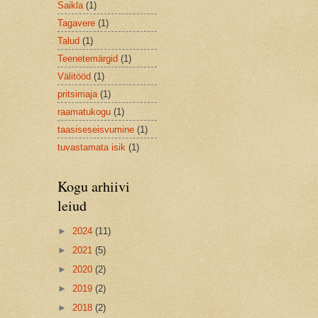
Saikla
(1)
Tagavere
(1)
Talud
(1)
Teenetemärgid
(1)
Välitööd
(1)
pritsimaja
(1)
raamatukogu
(1)
taasiseseisvumine
(1)
tuvastamata isik
(1)
Kogu arhiivi
leiud
►
2024
(11)
►
2021
(5)
►
2020
(2)
►
2019
(2)
►
2018
(2)