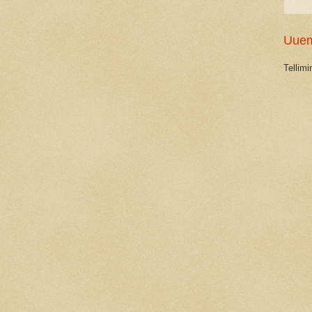
Uuem
Tellim