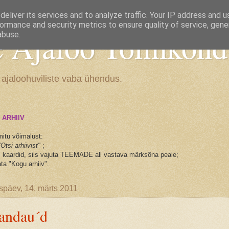
eliver its services and to analyze traffic. Your IP address and 
ormance and security metrics to ensure quality of service, gen
e Ajaloo Toimkond
abuse.
 ajaloohuviliste vaba ühendus.
 ARHIIV
mitu võimalust:
"Otsi arhiivist"
;
ks kaardid, siis vajuta TEEMADE all vastava märksõna peale;
ta "Kogu arhiiv".
päev, 14. märts 2011
andau´d