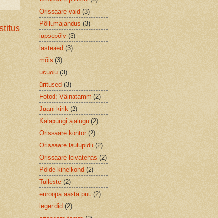
Orissaare vald
(3)
Põllumajandus
(3)
titus
lapsepõlv
(3)
lasteaed
(3)
mõis
(3)
usuelu
(3)
üritused
(3)
Fotod; Väinatamm
(2)
Jaani kirik
(2)
Kalapüügi ajalugu
(2)
Orissaare kontor
(2)
Orissaare laulupidu
(2)
Orissaare leivatehas
(2)
Pöide kihelkond
(2)
Talleste
(2)
euroopa aasta puu
(2)
legendid
(2)