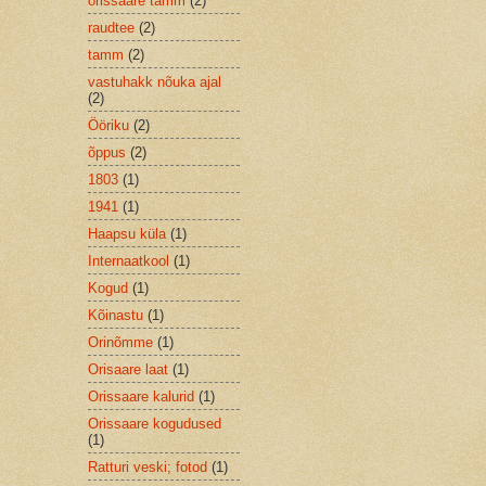
orissaare tamm
(2)
raudtee
(2)
tamm
(2)
vastuhakk nõuka ajal
(2)
Ööriku
(2)
õppus
(2)
1803
(1)
1941
(1)
Haapsu küla
(1)
Internaatkool
(1)
Kogud
(1)
Kõinastu
(1)
Orinõmme
(1)
Orisaare laat
(1)
Orissaare kalurid
(1)
Orissaare kogudused
(1)
Ratturi veski; fotod
(1)