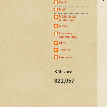
Kairit
Märt
Mõtlemisabi
Möttemönu
Mihkel
Orissaare
Raamatukogu
SiiriV
Toomas
Unknown
Külastusi
321,057