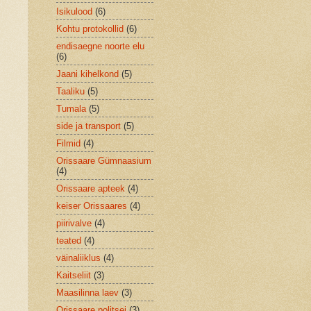
Isikulood
(6)
Kohtu protokollid
(6)
endisaegne noorte elu
(6)
Jaani kihelkond
(5)
Taaliku
(5)
Tumala
(5)
side ja transport
(5)
Filmid
(4)
Orissaare Gümnaasium
(4)
Orissaare apteek
(4)
keiser Orissaares
(4)
piirivalve
(4)
teated
(4)
väinaliiklus
(4)
Kaitseliit
(3)
Maasilinna laev
(3)
Orissaare politsei
(3)