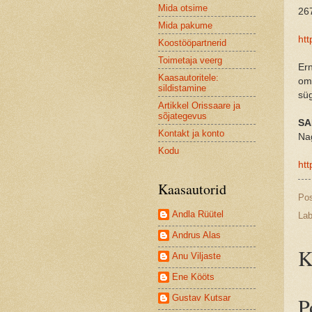
Mida otsime
267
Mida pakume
htt
Koostööpartnerid
Toimetaja veerg
Ern
Kaasautoritele:
oma
sildistamine
sü
Artikkel Orissaare ja
sõjategevus
SA
Kontakt ja konto
Nag
Kodu
ht
Kaasautorid
Po
Andla Rüütel
Lab
Andrus Alas
K
Anu Viljaste
Ene Kööts
Gustav Kutsar
P