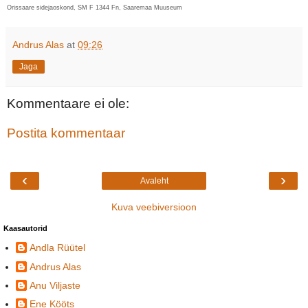
Orissaare sidejaoskond, SM F 1344 Fn, Saaremaa Muuseum
Andrus Alas
at
09:26
Jaga
Kommentaare ei ole:
Postita kommentaar
‹
›
Avaleht
Kuva veebiversioon
Kaasautorid
Andla Rüütel
Andrus Alas
Anu Viljaste
Ene Kööts