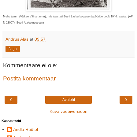
Muhu tamm (Väikse Väina tamm), mis taastati Eesti Laskurkorpuse šapööride poolt 1944. aastal. (AM
N 23007); Eesti Ajaloomuuseum
Andrus Alas
at
09:57
Jaga
Kommentaare ei ole:
Postita kommentaar
‹
›
Avaleht
Kuva veebiversioon
Kaasautorid
Andla Rüütel