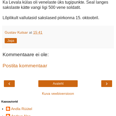
Ka Levala külas oli venelaste üks tugipunkte. Seal langes
sakslaste kätte vangi ligi 500 vene soldatit.
Lõplikult vallutasid sakslased piirkonna 15. oktoobril.
Gustav Kutsar
at
15:41
Jaga
Kommentaare ei ole:
Postita kommentaar
‹
›
Avaleht
Kuva veebiversioon
Kaasautorid
Andla Rüütel
Andrus Alas