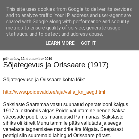
This site uses cookies from Google to deliver its services
Orissaare Ajaloo Toimkond
and to analyze traffic. Your IP address and user-agent are
shared with Google along with performance and security
metrics to ensure quality of service, generate usage
Toimkond on kõigile avatud ajaloohuviliste vaba ühendus.
statistics, and to detect and address abuse.
LEARN MORE
GOT IT
▼
pühapäev, 12. detsember 2010
Sõjategevus ja Orissaare (1917)
Sõjategevuse ja Orissaare kohta lõik:
http://www.poidevald.ee/aja/valla_kn_aeg.html
Sakslaste Saaremaa vastu suunatud operatsiooni käigus
1917.a. oktoobris algas Pöide vallutamine nende Saksa
väeosade poolt, kes maandusid Pammanas. Sakslaste
sihiks oli kiirelt Muhu tammile pääs vallutada ja seega
venelaste tagnemistee mandrile ära lõigata.
Seepärast
peetigi siin suuremaid lahingud Orissaare pärast.