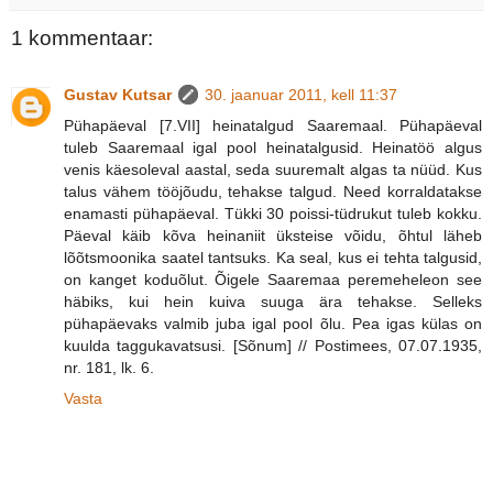
1 kommentaar:
Gustav Kutsar
30. jaanuar 2011, kell 11:37
Pühapäeval [7.VII] heinatalgud Saaremaal. Pühapäeval
tuleb Saaremaal igal pool heinatalgusid. Heinatöö algus
venis käesoleval aastal, seda suuremalt algas ta nüüd. Kus
talus vähem tööjõudu, tehakse talgud. Need korraldatakse
enamasti pühapäeval. Tükki 30 poissi-tüdrukut tuleb kokku.
Päeval käib kõva heinaniit üksteise võidu, õhtul läheb
lõõtsmoonika saatel tantsuks. Ka seal, kus ei tehta talgusid,
on kanget koduõlut. Õigele Saaremaa peremeheleon see
häbiks, kui hein kuiva suuga ära tehakse. Selleks
pühapäevaks valmib juba igal pool õlu. Pea igas külas on
kuulda taggukavatsusi. [Sõnum] // Postimees, 07.07.1935,
nr. 181, lk. 6.
Vasta