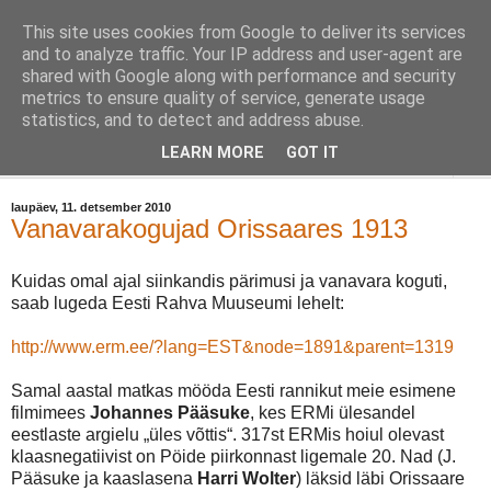
This site uses cookies from Google to deliver its services
Orissaare Ajaloo Toimkond
and to analyze traffic. Your IP address and user-agent are
shared with Google along with performance and security
metrics to ensure quality of service, generate usage
Toimkond on kõigile avatud ajaloohuviliste vaba ühendus.
statistics, and to detect and address abuse.
LEARN MORE
GOT IT
▼
laupäev, 11. detsember 2010
Vanavarakogujad Orissaares 1913
Kuidas omal ajal siinkandis pärimusi ja vanavara koguti,
saab lugeda Eesti Rahva Muuseumi lehelt:
http://www.erm.ee/?lang=EST&node=1891&parent=1319
Samal aastal matkas mööda Eesti rannikut meie esimene
filmimees
Johannes Pääsuke
, kes ERMi ülesandel
eestlaste argielu „üles võttis“. 317st ERMis hoiul olevast
klaasnegatiivist on Pöide piirkonnast ligemale 20. Nad (J.
Pääsuke ja kaaslasena
Harri Wolter
) läksid läbi Orissaare