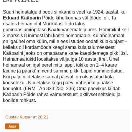
ERM Fk 214:232.
Suuri heinatalguid peeti siinkandis veel ka 1924. aastal, kui
Eduard Kääparin
Pöide kihelkonnas välitöödel oli. Ta
osales heinaniidul Mui külas Tiido talus
gümnaasiumiõpilase
Kaalu
vanemate juures. Hommikul kell
2 marssis 8 inimest läbi kaste heinamaale. Külaheinamaal
on igaühel oma küün, mille ees istudes oodati külakubjast –
kelleks oli kordamööda keegi sama küla talumeestest.
Kääparini jaoks on omapärane kahe käepidemega pikk lüsi.
Heinamaa tükid loositakse välja iga 10 aasta järel. Ühel
heinamaal on igal perel mitu lappi, tükike on 2–4 kaare
laiune ja paarkümmend sammu pikk. Lapid nummerdatud.
Kui palju niidetakse samal päeval, on otsustatud küla
koosolekul. Niidetakse kogu päev. Vahepeal juuakse
koduõlut. (ERM TAp 323:230–236) Oma päevikus kiidab
Kääparin Pöide rahva vaimuerksust, aktiivset seltsielu ja
koolide rohkust.
Gustav Kutsar
at
20:21
Jaga