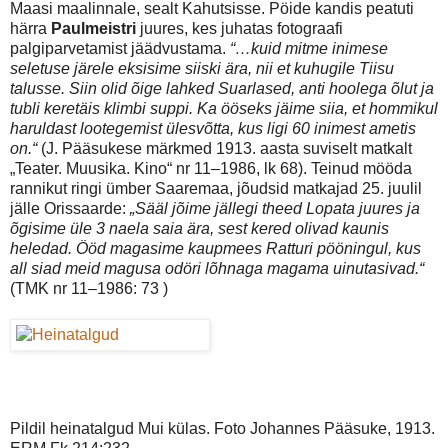
Maasi maalinnale, sealt Kahutsisse. Pöide kandis peatuti
härra
Paulmeistri
juures, kes juhatas fotograafi
palgiparvetamist jäädvustama.
“…kuid mitme inimese
seletuse järele eksisime siiski ära, nii et kuhugile Tiisu
talusse. Siin olid õige lahked Suarlased, anti hoolega õlut ja
tubli keretäis klimbi suppi. Ka ööseks jäime siia, et hommikul
haruldast lootegemist ülesvõtta, kus ligi 60 inimest ametis
on.“
(J. Pääsukese märkmed 1913. aasta suviselt matkalt
„Teater. Muusika. Kino“ nr 11–1986, lk 68). Teinud mööda
rannikut ringi ümber Saaremaa, jõudsid matkajad 25. juulil
jälle Orissaarde:
„Sääl jõime jällegi theed Lopata juures ja
õgisime üle 3 naela saia ära, sest kered olivad kaunis
heledad. Ööd magasime kaupmees Ratturi pööningul, kus
all siad meid magusa odöri lõhnaga magama uinutasivad.“
(TMK nr 11–1986: 73 )
Pildil heinatalgud Mui külas. Foto Johannes Pääsuke, 1913.