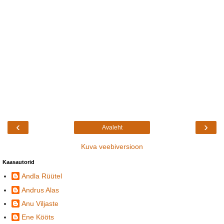
‹
›
Avaleht
Kuva veebiversioon
Kaasautorid
Andla Rüütel
Andrus Alas
Anu Viljaste
Ene Kööts