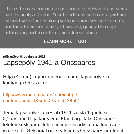
This site uses cookies from Google to deliver its services
Orissaare Ajaloo Toimkond
and to analyze traffic. Your IP address and user-agent are
shared with Google along with performance and security
metrics to ensure quality of service, generate usage
Toimkond on kõigile avatud ajaloohuviliste vaba ühendus.
statistics, and to detect and address abuse.
LEARN MORE
GOT IT
▼
pühapäev, 6. veebruar 2011
Lapsepõlv 1941 a Orissaares
Hilja (Käärid) Leppik meenutab oma lapsepõlve ja
kooliaega Orissaares:
http://www.meiemaa.ee/index.php?
content=artiklid&sub=3&artid=29585
Tema lapsepõlve tumestab 1941. aasta 1. juuli, kui
3,5aastane Hilja koos ema Klaudjaga läks Orissaare
telefonikeskjaama telefoniliinide seadistajana töötavale
isale külla. Selsamal ööl sealsamas Orissaares arreteeriti