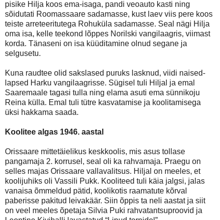
pisike Hilja koos ema-isaga, pandi veoauto kasti ning
sõidutati Roomassaare sadamasse, kust laev viis pere koos
teiste arreteeritutega Rohuküla sadamasse. Seal nägi Hilja
oma isa, kelle teekond lõppes Norilski vangilaagris, viimast
korda. Tänaseni on isa küüditamine olnud segane ja
selgusetu.
Kuna raudtee olid sakslased puruks lasknud, viidi naised-
lapsed Harku vangilaagrisse. Sügisel tuli Hiljal ja emal
Saaremaale tagasi tulla ning elama asuti ema sünnikoju
Reina külla. Emal tuli tütre kasvatamise ja koolitamisega
üksi hakkama saada.
Koolitee algas 1946. aastal
Orissaare mittetäielikus keskkoolis, mis asus tollase
pangamaja 2. korrusel, seal oli ka rahvamaja. Praegu on
selles majas Orissaare vallavalitsus. Hiljal on meeles, et
koolijuhiks oli Vassili Pukk. Kooliteed tuli käia jalgsi, jalas
vanaisa õmmeldud pätid, koolikotis raamatute kõrval
paberisse pakitud leivakäär. Siin õppis ta neli aastat ja siit
on veel meeles õpetaja Silvia Puki rahvatantsuproovid ja