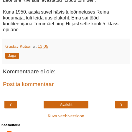
Leontine Kivihalli lavastatud “Lipud tornidel”.
Kuna 1950. aasta suvel hävis tuleõnnetuses Reina
kodumaja, tuli leida uus elukoht. Ema sai tööd
kooliteenijana Tornimäel ning Hiljast selle kooli 5. klassi
õpilane.
Gustav Kutsar
at
13:05
Jaga
Kommentaare ei ole:
Postita kommentaar
‹
›
Avaleht
Kuva veebiversioon
Kaasautorid