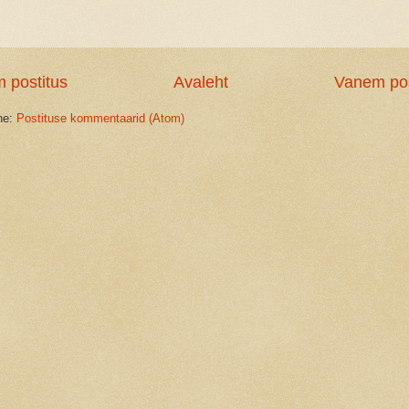
 postitus
Avaleht
Vanem pos
ine:
Postituse kommentaarid (Atom)