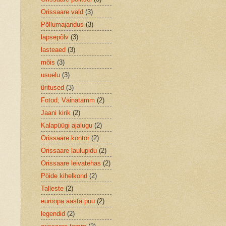
Orissaare vald
(3)
Põllumajandus
(3)
lapsepõlv
(3)
lasteaed
(3)
mõis
(3)
usuelu
(3)
üritused
(3)
Fotod; Väinatamm
(2)
Jaani kirik
(2)
Kalapüügi ajalugu
(2)
Orissaare kontor
(2)
Orissaare laulupidu
(2)
Orissaare leivatehas
(2)
Pöide kihelkond
(2)
Talleste
(2)
euroopa aasta puu
(2)
legendid
(2)