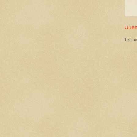
Uuem
Tellim