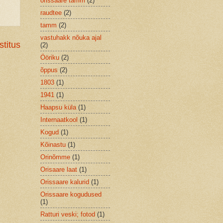
orissaare tamm
(2)
raudtee
(2)
tamm
(2)
vastuhakk nõuka ajal
titus
(2)
Ööriku
(2)
õppus
(2)
1803
(1)
1941
(1)
Haapsu küla
(1)
Internaatkool
(1)
Kogud
(1)
Kõinastu
(1)
Orinõmme
(1)
Orisaare laat
(1)
Orissaare kalurid
(1)
Orissaare kogudused
(1)
Ratturi veski; fotod
(1)