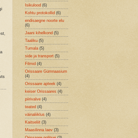
Isikulood
(6)
gi
Kohtu protokollid
(6)
endisaegne noorte elu
(6)
Jaani kihelkond
(5)
st,
Taaliku
(5)
Tumala
(5)
va
side ja transport
(5)
Filmid
(4)
.
Orissaare Gümnaasium
(4)
uts
Orissaare apteek
(4)
keiser Orissaares
(4)
piirivalve
(4)
teated
(4)
väinaliiklus
(4)
Kaitseliit
(3)
Maasilinna laev
(3)
Orissaare politsei
(3)