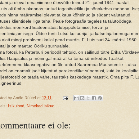
tani ja olevat oma viimase ülesvõtte teinud 21. juunil 1941. aastal.
Luts oli ümbruskonnas tuntud tagasihoidliku ja sõnakehva mehena. Ise
ode hinna määramisel olevat ta kaua kõhelnud ja südant valutanud,
tuses klientidele liiga teha. Peale fotograafia tegeles ta talutöödega,
kides mõnikord lisateenistust lubjapõletamise, tõrva- ja
pentiiniajamisega. Üldse tunti Lutsu kui uurija- ja katsetajaloomuga mee
 alati mingi probleemi kallal pead murdis. F. Luts suri 24. märtsil 1950.
tal ja on maetud Ööriku surnuaiale.
a fotosi, ka Peterburi perioodil tehtuid, on säilinud tütre Erika Võrklae
dus Haapsalus ja mõningal määral ka tema sünnikodus Taalikul.
arkümmend klaasnegatiivi on üle antud Saaremaa Muuseumile. Lutsu
odel on enamalt jaolt kijutatud perekondlike sündmusi, kuid ka koolipilte
ljeefotosid on teada vähe, taustaks kaskedega maastik. Oma pilte F. L
signeerinud.
sted by
Andla Rüütel
at
13:11
els:
Isikulood
,
Nimekad isikud
ommentaare ei ole: