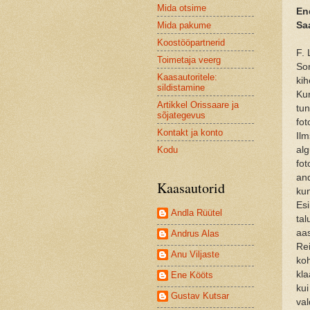
Mida otsime
En
Mida pakume
Sa
Koostööpartnerid
F. 
Toimetaja veerg
Son
Kaasautoritele:
kih
sildistamine
Kur
Artikkel Orissaare ja
tun
sõjategevus
fo
Kontakt ja konto
Ilm
Kodu
alg
fot
and
Kaasautorid
kun
Esi
Andla Rüütel
tal
aas
Andrus Alas
Rei
Anu Viljaste
koh
kla
Ene Kööts
kui
Gustav Kutsar
val