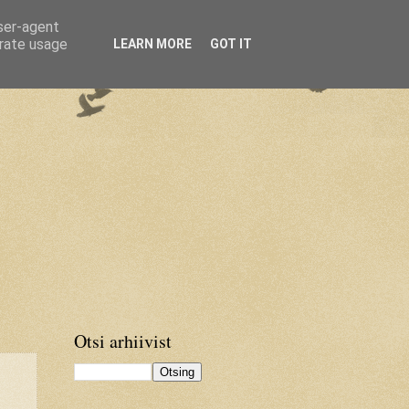
user-agent
erate usage
LEARN MORE
GOT IT
Otsi arhiivist