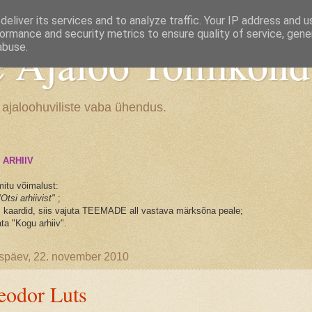
eliver its services and to analyze traffic. Your IP address and 
ormance and security metrics to ensure quality of service, gen
e Ajaloo Toimkond
abuse.
 ajaloohuviliste vaba ühendus.
 ARHIIV
mitu võimalust:
"Otsi arhiivist"
;
ks kaardid, siis vajuta TEEMADE all vastava märksõna peale;
ta "Kogu arhiiv".
päev, 22. november 2010
eodor Luts