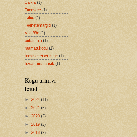
Saikla
(1)
Tagavere
(1)
Talud
(1)
Teenetemärgid
(1)
Välitööd
(1)
pritsimaja
(1)
raamatukogu
(1)
taasiseseisvumine
(1)
tuvastamata isik
(1)
Kogu arhiivi
leiud
►
2024
(11)
►
2021
(5)
►
2020
(2)
►
2019
(2)
►
2018
(2)