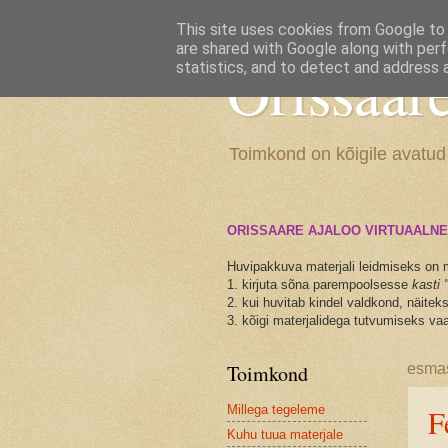
This site uses cookies from Google to d
are shared with Google along with perf
Orissaar
statistics, and to detect and address 
Toimkond on kõigile avatud
ORISSAARE AJALOO VIRTUAALNE
Huvipakkuva materjali leidmiseks on 
1. kirjuta sõna parempoolsesse
kasti 
2. kui huvitab kindel valdkond, näite
3. kõigi materjalidega tutvumiseks vaa
Toimkond
esmas
Millega tegeleme
F
Kuhu tuua materjale