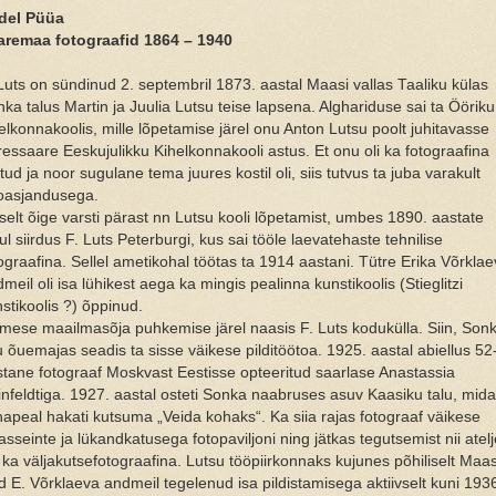
del Püüa
aremaa fotograafid 1864 – 1940
Luts on sündinud 2. septembril 1873. aastal Maasi vallas Taaliku külas
ka talus Martin ja Juulia Lutsu teise lapsena. Alghariduse sai ta Ööriku
elkonnakoolis, mille lõpetamise järel onu Anton Lutsu poolt juhitavasse
essaare Eeskujulikku Kihelkonnakooli astus. Et onu oli ka fotograafina
tud ja noor sugulane tema juures kostil oli, siis tutvus ta juba varakult
toasjandusega.
selt õige varsti pärast nn Lutsu kooli lõpetamist, umbes 1890. aastate
ul siirdus F. Luts Peterburgi, kus sai tööle laevatehaste tehnilise
ograafina. Sellel ametikohal töötas ta 1914 aastani. Tütre Erika Võrkla
meil oli isa lühikest aega ka mingis pealinna kunstikoolis (Stieglitzi
stikoolis ?) õppinud.
mese maailmasõja puhkemise järel naasis F. Luts kodukülla. Siin, Son
u õuemajas seadis ta sisse väikese pilditöötoa. 1925. aastal abiellus 52
tane fotograaf Moskvast Eestisse opteeritud saarlase Anastassia
nfeldtiga. 1927. aastal osteti Sonka naabruses asuv Kaasiku talu, mida
apeal hakati kutsuma „Veida kohaks“. Ka siia rajas fotograaf väikese
asseinte ja lükandkatusega fotopaviljoni ning jätkas tegutsemist nii atel
 ka väljakutsefotograafina. Lutsu tööpiirkonnaks kujunes põhiliselt Maas
d E. Võrklaeva andmeil tegelenud isa pildistamisega aktiivselt kuni 193