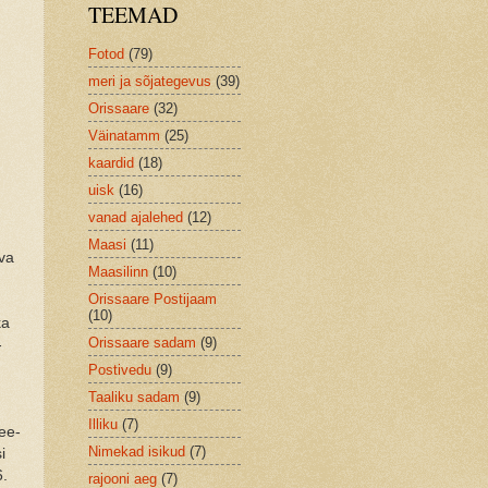
TEEMAD
Fotod
(79)
meri ja sõjategevus
(39)
Orissaare
(32)
Väinatamm
(25)
kaardid
(18)
uisk
(16)
vanad ajalehed
(12)
Maasi
(11)
eva
Maasilinn
(10)
Orissaare Postijaam
(10)
ka
Orissaare sadam
(9)
-
Postivedu
(9)
Taaliku sadam
(9)
Illiku
(7)
jee-
Nimekad isikud
(7)
i
6.
rajooni aeg
(7)