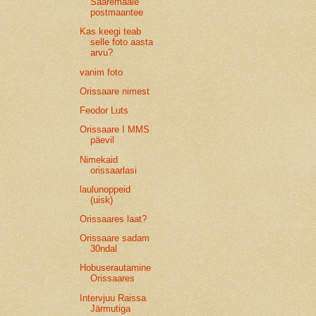
Saaremaale
postmaantee
Kas keegi teab
selle foto aasta
arvu?
vanim foto
Orissaare nimest
Feodor Luts
Orissaare I MMS
päevil
Nimekaid
orissaarlasi
laulunoppeid
(uisk)
Orissaares laat?
Orissaare sadam
30ndal
Hobuserautamine
Orissaares
Intervjuu Raissa
Järmutiga