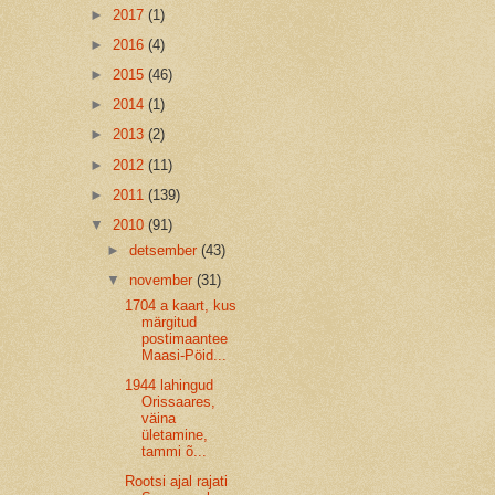
►
2017
(1)
►
2016
(4)
►
2015
(46)
►
2014
(1)
►
2013
(2)
►
2012
(11)
►
2011
(139)
▼
2010
(91)
►
detsember
(43)
▼
november
(31)
1704 a kaart, kus
märgitud
postimaantee
Maasi-Pöid...
1944 lahingud
Orissaares,
väina
ületamine,
tammi õ...
Rootsi ajal rajati