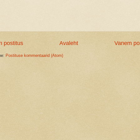
 postitus
Avaleht
Vanem pos
ine:
Postituse kommentaarid (Atom)