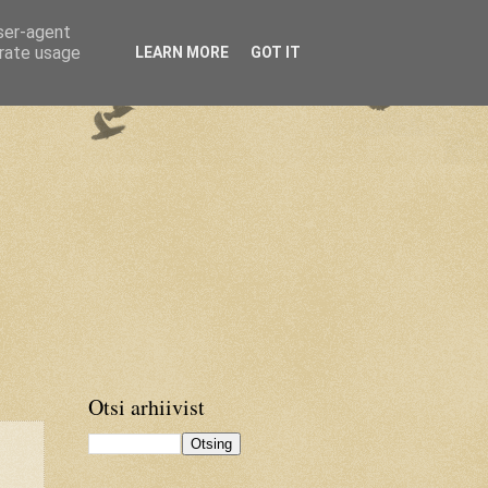
user-agent
erate usage
LEARN MORE
GOT IT
Otsi arhiivist