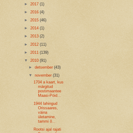
►
2017
(1)
►
2016
(4)
►
2015
(46)
►
2014
(1)
►
2013
(2)
►
2012
(11)
►
2011
(139)
▼
2010
(91)
►
detsember
(43)
▼
november
(31)
1704 a kaart, kus
märgitud
postimaantee
Maasi-Pöid...
1944 lahingud
Orissaares,
väina
ületamine,
tammi õ...
Rootsi ajal rajati