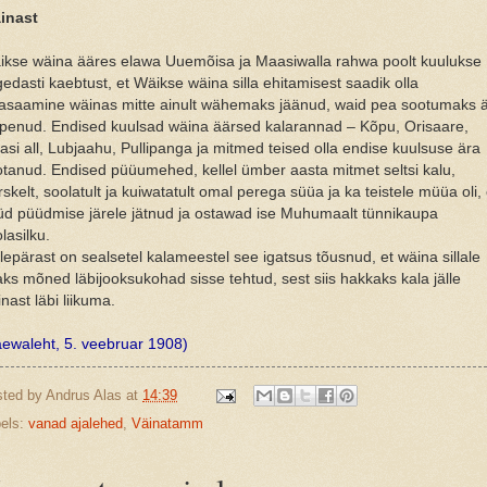
inast
ikse wäina ääres elawa Uuemõisa ja Maasiwalla rahwa poolt kuulukse
edasti kaebtust, et Wäikse wäina silla ehitamisest saadik olla
lasaamine wäinas mitte ainult wähemaks jäänud, waid pea sootumaks 
ppenud. Endised kuulsad wäina äärsed kalarannad – Kõpu, Orisaare,
si all, Lubjaahu, Pullipanga ja mitmed teised olla endise kuulsuse ära
tanud. Endised püüumehed, kellel ümber aasta mitmet seltsi kalu,
skelt, soolatult ja kuiwatatult omal perega süüa ja ka teistele müüa oli,
üd püüdmise järele jätnud ja ostawad ise Muhumaalt tünnikaupa
lasilku.
lepärast on sealsetel kalameestel see igatsus tõusnud, et wäina sillale
ks mõned läbijooksukohad sisse tehtud, sest siis hakkaks kala jälle
nast läbi liikuma.
ewaleht, 5. veebruar 1908)
sted by
Andrus Alas
at
14:39
els:
vanad ajalehed
,
Väinatamm