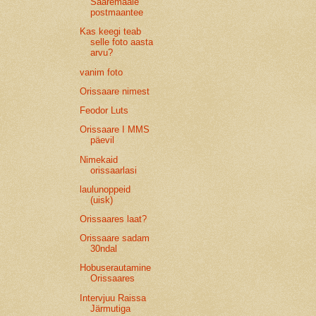
Saaremaale
postmaantee
Kas keegi teab
selle foto aasta
arvu?
vanim foto
Orissaare nimest
Feodor Luts
Orissaare I MMS
päevil
Nimekaid
orissaarlasi
laulunoppeid
(uisk)
Orissaares laat?
Orissaare sadam
30ndal
Hobuserautamine
Orissaares
Intervjuu Raissa
Järmutiga