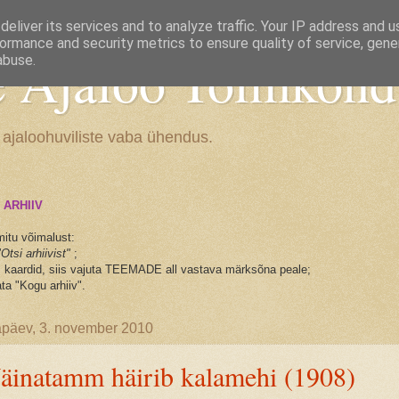
eliver its services and to analyze traffic. Your IP address and 
ormance and security metrics to ensure quality of service, gen
e Ajaloo Toimkond
abuse.
 ajaloohuviliste vaba ühendus.
 ARHIIV
mitu võimalust:
"Otsi arhiivist"
;
ks kaardid, siis vajuta TEEMADE all vastava märksõna peale;
ta "Kogu arhiiv".
päev, 3. november 2010
äinatamm häirib kalamehi (1908)