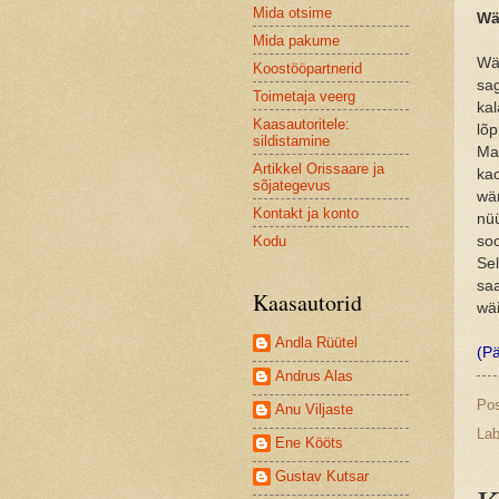
Mida otsime
Wä
Mida pakume
Wä
Koostööpartnerid
sag
Toimetaja veerg
ka
Kaasautoritele:
lõ
sildistamine
Maa
Artikkel Orissaare ja
kao
sõjategevus
wär
Kontakt ja konto
nü
Kodu
soo
Sel
saa
Kaasautorid
wäi
Andla Rüütel
(Pä
Andrus Alas
Po
Anu Viljaste
Lab
Ene Kööts
Gustav Kutsar