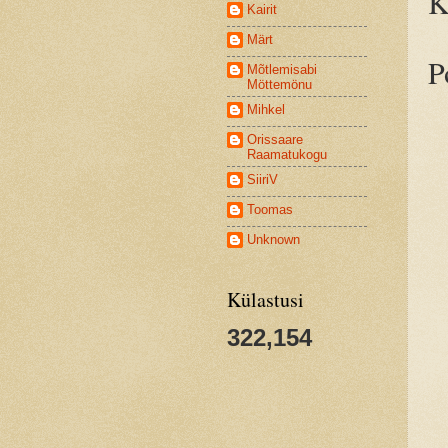
K
Kairit
Märt
P
Mõtlemisabi
Möttemönu
Mihkel
Orissaare
Raamatukogu
SiiriV
Toomas
Unknown
Külastusi
322,154