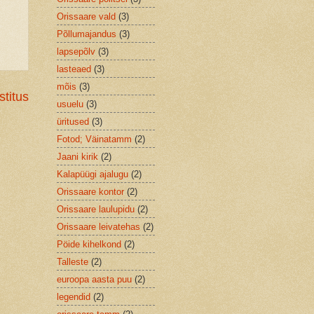
Orissaare vald
(3)
Põllumajandus
(3)
lapsepõlv
(3)
lasteaed
(3)
mõis
(3)
titus
usuelu
(3)
üritused
(3)
Fotod; Väinatamm
(2)
Jaani kirik
(2)
Kalapüügi ajalugu
(2)
Orissaare kontor
(2)
Orissaare laulupidu
(2)
Orissaare leivatehas
(2)
Pöide kihelkond
(2)
Talleste
(2)
euroopa aasta puu
(2)
legendid
(2)