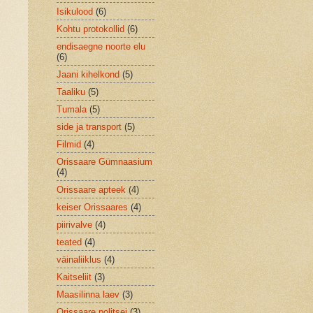
Isikulood
(6)
Kohtu protokollid
(6)
endisaegne noorte elu
(6)
Jaani kihelkond
(5)
Taaliku
(5)
Tumala
(5)
side ja transport
(5)
Filmid
(4)
Orissaare Gümnaasium
(4)
Orissaare apteek
(4)
keiser Orissaares
(4)
piirivalve
(4)
teated
(4)
väinaliiklus
(4)
Kaitseliit
(3)
Maasilinna laev
(3)
Orissaare politsei
(3)