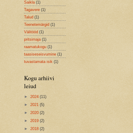
Saikla
(1)
Tagavere
(1)
Talud
(1)
Teenetemärgid
(1)
Välitööd
(1)
pritsimaja
(1)
raamatukogu
(1)
taasiseseisvumine
(1)
tuvastamata isik
(1)
Kogu arhiivi
leiud
►
2024
(11)
►
2021
(5)
►
2020
(2)
►
2019
(2)
►
2018
(2)