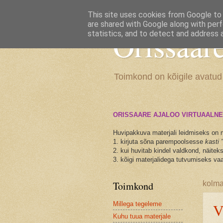
This site uses cookies from Google to d
are shared with Google along with perf
Orissaar
statistics, and to detect and address 
Toimkond on kõigile avatud
ORISSAARE AJALOO VIRTUAALNE
Huvipakkuva materjali leidmiseks on 
1. kirjuta sõna parempoolsesse
kasti 
2. kui huvitab kindel valdkond, näite
3. kõigi materjalidega tutvumiseks vaa
Toimkond
kolma
Millega tegeleme
V
Kuhu tuua materjale