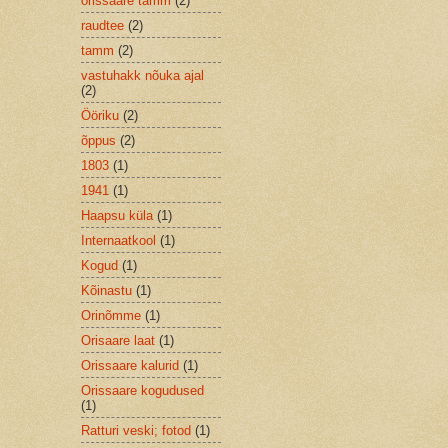
orissaare tamm
(2)
raudtee
(2)
tamm
(2)
vastuhakk nõuka ajal
(2)
Ööriku
(2)
õppus
(2)
1803
(1)
1941
(1)
Haapsu küla
(1)
Internaatkool
(1)
Kogud
(1)
Kõinastu
(1)
Orinõmme
(1)
Orisaare laat
(1)
Orissaare kalurid
(1)
Orissaare kogudused
(1)
Ratturi veski; fotod
(1)