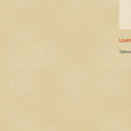
Uuem
Tellim