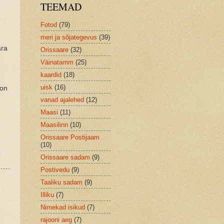
TEEMAD
Fotod
(79)
meri ja sõjategevus
(39)
ära
Orissaare
(32)
Väinatamm
(25)
kaardid
(18)
uisk
(16)
 on
vanad ajalehed
(12)
Maasi
(11)
Maasilinn
(10)
Orissaare Postijaam
(10)
Orissaare sadam
(9)
Postivedu
(9)
Taaliku sadam
(9)
Illiku
(7)
Nimekad isikud
(7)
rajooni aeg
(7)